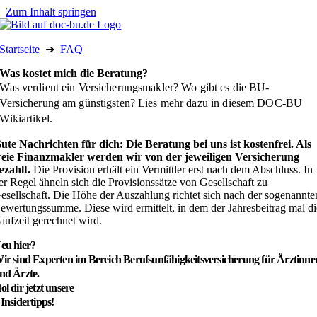
Zum Inhalt springen
Startseite
➜
FAQ
Was kostet mich die Beratung?
Was verdient ein Versicherungsmakler? Wo gibt es die BU-
Versicherung am günstigsten? Lies mehr dazu in diesem DOC-BU
Wikiartikel.
ute Nachrichten für dich: Die Beratung bei uns ist kostenfrei. Als
reie Finanzmakler werden wir von der jeweiligen Versicherung
ezahlt.
Die Provision erhält ein Vermittler erst nach dem Abschluss. In
er Regel ähneln sich die Provisionssätze von Gesellschaft zu
esellschaft. Die Höhe der Auszahlung richtet sich nach der sogenannte
ewertungssumme. Diese wird ermittelt, in dem der Jahresbeitrag mal di
aufzeit gerechnet wird.
eu hier?
ir sind Experten im Bereich Berufs­unfähig­keits­ver­sicherung für Ärztinne
nd Ärzte.
ol dir jetzt unsere
 Insidertipps!