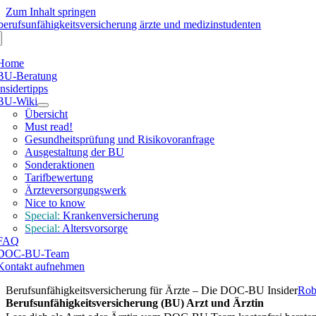
Zum Inhalt springen
Home
BU-Beratung
Insidertipps
BU-Wiki
Übersicht
Must read!
Gesundheitsprüfung und Risikovoranfrage
Ausgestaltung der BU
Sonderaktionen
Tarifbewertung
Ärzteversorgungswerk
Nice to know
Special:
Krankenversicherung
Special:
Altersvorsorge
FAQ
DOC-BU-Team
Kontakt aufnehmen
Berufsunfähigkeitsversicherung für Ärzte – Die DOC-BU Insider
Rob
Berufs­unfähig­keits­ver­sicherung (BU) Arzt und Ärztin