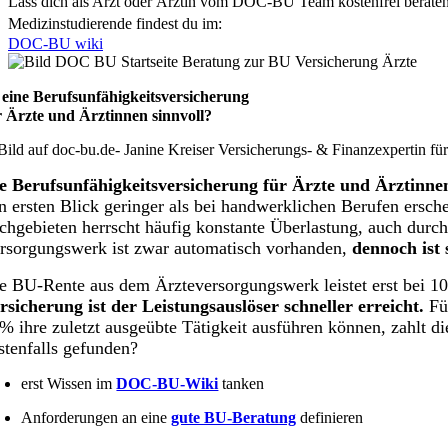
Lass dich als Arzt oder Ärztin vom DOC-BU Team kostenfrei beraten 
Medizinstudierende findest du im:
DOC-BU wiki
t eine Berufsunfähigkeitsversicherung
r Ärzte und Ärztinnen sinnvoll?
e Berufsunfähigkeitsversicherung für Ärzte und Ärztinnen 
n ersten Blick geringer als bei handwerklichen Berufen erschei
chgebieten herrscht häufig konstante Überlastung, auch durc
rsorgungswerk ist zwar automatisch vorhanden,
dennoch ist 
e BU-Rente aus dem Ärzteversorgungswerk leistet erst bei 1
rsicherung ist der Leistungsauslöser schneller erreicht.
Füh
% ihre zuletzt ausgeübte Tätigkeit ausführen können, zahlt 
stenfalls gefunden?
erst Wissen im
DOC-BU-Wiki
tanken
Anforderungen an eine
gute BU-Beratung
definieren