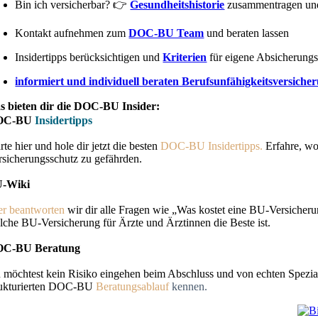
Bin ich versicherbar? 👉
Gesundheitshistorie
zusammentragen und
Kontakt aufnehmen zum
DOC-BU Team
und beraten lassen
Insidertipps berücksichtigen und
Kriterien
für eigene Absicherungss
informiert und individuell beraten Berufsunfähigkeitsversiche
s bieten dir die DOC-BU Insider:
OC-BU
Insidertipps
rte hier und hole dir jetzt die besten
DOC-BU Insidertipps.
Erfahre, wo
rsicherungsschutz zu gefährden.
-Wiki
er
beantworten
wir dir alle Fragen wie „Was kostet eine BU-Versicheru
lche BU-Versicherung für Ärzte und Ärztinnen die Beste ist.
C-BU Beratung
 möchtest kein Risiko eingehen beim Abschluss und von echten Spezial
rukturierten DOC-BU
Beratungsablauf
kennen.