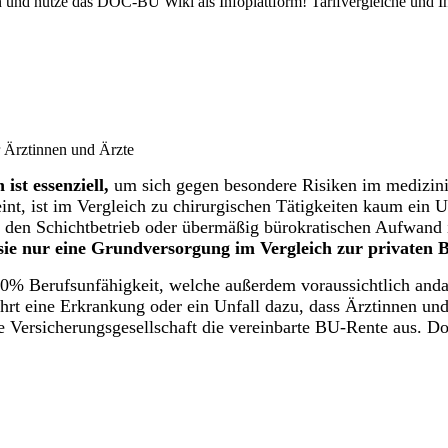
und nutze das DOC-BU Wiki als Infoplattform! Tarifvergleiche und In
ist essenziell,
um sich gegen besondere Risiken im medizini
nt, ist im Vergleich zu chirurgischen Tätigkeiten kaum ein Un
h den Schichtbetrieb oder übermäßig bürokratischen Aufwand 
sie nur eine Grundversorgung im Vergleich zur privaten B
00% Berufsunfähigkeit, welche außerdem voraussichtlich and
rt eine Erkrankung oder ein Unfall dazu, dass Ärztinnen und
die Versicherungsgesellschaft die vereinbarte BU-Rente aus. 