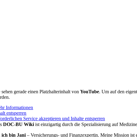
e sehen gerade einen Platzhalterinhalt von
YouTube
. Um auf den eigent
rden.
hr Informationen
alt entsperren
forderlichen Service akzeptieren und Inhalte entsperren
as
DOC-BU Wiki
ist einzigartig durch die Spezialisierung auf Medizi
, ich bin Jani
– Versicherungs- und Finanzexpertin. Meine Mission ist e