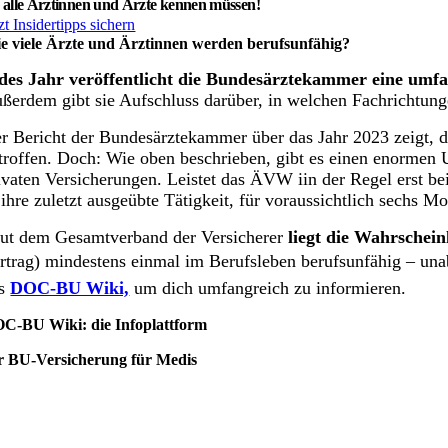
e alle Ärztinnen und Ärzte kennen müssen!
zt Insidertipps sichern
e viele Ärzte und Ärztinnen werden berufsunfähig?
des Jahr veröffentlicht die Bundesärztekammer eine umfan
ßerdem gibt sie Aufschluss darüber, in welchen Fachrichtungen
r Bericht der Bundesärztekammer über das Jahr 2023 zeigt, 
troffen. Doch: Wie oben beschrieben, gibt es einen enormen 
ivaten Versicherungen. Leistet das ÄVW iin der Regel erst be
ihre zuletzt ausgeübte Tätigkeit, für voraussichtlich sechs M
ut dem Gesamtverband der Versicherer
liegt die Wahrschei
rtrag) mindestens einmal im Berufsleben berufsunfähig – u
as
DOC-BU Wiki,
um dich umfangreich zu informieren.
C-BU Wiki: die Infoplattform
r BU-Versicherung für Medis