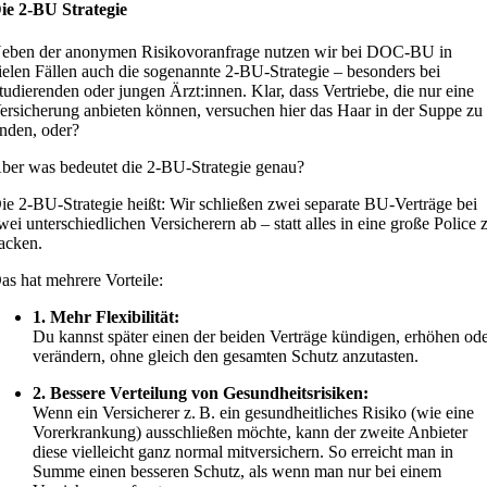
ie 2-BU Strategie
eben der anonymen Risikovoranfrage nutzen wir bei DOC-BU in
ielen Fällen auch die sogenannte 2-BU-Strategie – besonders bei
tudierenden oder jungen Ärzt:innen. Klar, dass Vertriebe, die nur eine
ersicherung anbieten können, versuchen hier das Haar in der Suppe zu
inden, oder?
ber was bedeutet die 2-BU-Strategie genau?
ie 2-BU-Strategie heißt: Wir schließen zwei separate BU-Verträge bei
wei unterschiedlichen Versicherern ab – statt alles in eine große Police 
acken.
as hat mehrere Vorteile:
1. Mehr Flexibilität:
Du kannst später einen der beiden Verträge kündigen, erhöhen od
verändern, ohne gleich den gesamten Schutz anzutasten.
2. Bessere Verteilung von Gesundheitsrisiken:
Wenn ein Versicherer z. B. ein gesundheitliches Risiko (wie eine
Vorerkrankung) ausschließen möchte, kann der zweite Anbieter
diese vielleicht ganz normal mitversichern. So erreicht man in
Summe einen besseren Schutz, als wenn man nur bei einem