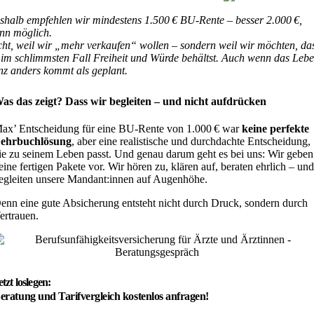
shalb empfehlen wir mindestens 1.500 € BU-Rente – besser 2.000 €,
nn möglich.
cht, weil wir „mehr verkaufen“ wollen – sondern weil wir möchten, da
 im schlimmsten Fall Freiheit und Würde behältst. Auch wenn das Leb
nz anders kommt als geplant.
as das zeigt? Dass wir begleiten – und nicht aufdrücken
ax’ Entscheidung für eine BU-Rente von 1.000 € war
keine perfekte
ehrbuchlösung
, aber eine realistische und durchdachte Entscheidung,
ie zu seinem Leben passt. Und genau darum geht es bei uns: Wir geben
eine fertigen Pakete vor. Wir hören zu, klären auf, beraten ehrlich – un
egleiten unsere Mandant:innen auf Augenhöhe.
enn eine gute Absicherung entsteht nicht durch Druck, sondern durch
ertrauen.
etzt loslegen:
eratung und Tarifvergleich
kostenlos anfragen!