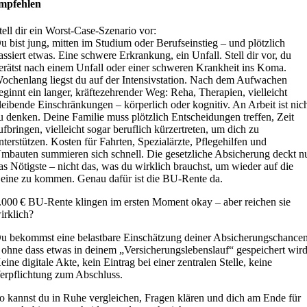
mpfehlen
tell dir ein Worst-Case-Szenario vor:
u bist jung, mitten im Studium oder Berufseinstieg – und plötzlich
assiert etwas. Eine schwere Erkrankung, ein Unfall. Stell dir vor, du
erätst nach einem Unfall oder einer schweren Krankheit ins Koma.
ochenlang liegst du auf der Intensivstation. Nach dem Aufwachen
eginnt ein langer, kräftezehrender Weg: Reha, Therapien, vielleicht
leibende Einschränkungen – körperlich oder kognitiv. An Arbeit ist nic
u denken. Deine Familie muss plötzlich Entscheidungen treffen, Zeit
ufbringen, vielleicht sogar beruflich kürzertreten, um dich zu
nterstützen. Kosten für Fahrten, Spezialärzte, Pflegehilfen und
mbauten summieren sich schnell. Die gesetzliche Absicherung deckt n
as Nötigste – nicht das, was du wirklich brauchst, um wieder auf die
eine zu kommen. Genau dafür ist die BU-Rente da.
.000 € BU-Rente klingen im ersten Moment okay – aber reichen sie
irklich?
u bekommst eine belastbare Einschätzung deiner Absicherungschance
 ohne dass etwas in deinem „Versicherungslebenslauf“ gespeichert wird
eine digitale Akte, kein Eintrag bei einer zentralen Stelle, keine
erpflichtung zum Abschluss.
o kannst du in Ruhe vergleichen, Fragen klären und dich am Ende für