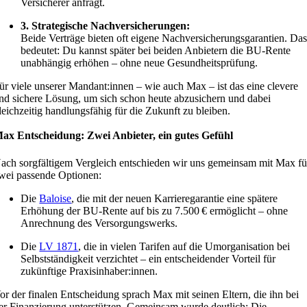
Versicherer anfragt.
3. Strategische Nachversicherungen:
Beide Verträge bieten oft eigene Nachversicherungsgarantien. Da
bedeutet: Du kannst später bei beiden Anbietern die BU-Rente
unabhängig erhöhen – ohne neue Gesundheitsprüfung.
ür viele unserer Mandant:innen – wie auch Max – ist das eine clevere
nd sichere Lösung, um sich schon heute abzusichern und dabei
leichzeitig handlungsfähig für die Zukunft zu bleiben.
ax Entscheidung: Zwei Anbieter, ein gutes Gefühl
ach sorgfältigem Vergleich entschieden wir uns gemeinsam mit Max fü
wei passende Optionen:
Die
Baloise
, die mit der neuen Karrieregarantie eine spätere
Erhöhung der BU-Rente auf bis zu 7.500 € ermöglicht – ohne
Anrechnung des Versorgungswerks.
Die
LV 1871
, die in vielen Tarifen auf die Umorganisation bei
Selbstständigkeit verzichtet – ein entscheidender Vorteil für
zukünftige Praxisinhaber:innen.
or der finalen Entscheidung sprach Max mit seinen Eltern, die ihn bei
er Finanzierung unterstützen. Gemeinsam wurde deutlich: Die