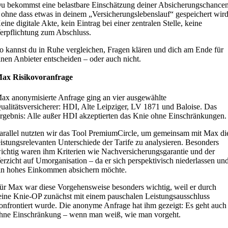
u bekommst eine belastbare Einschätzung deiner Absicherungschance
 ohne dass etwas in deinem „Versicherungslebenslauf“ gespeichert wird
eine digitale Akte, kein Eintrag bei einer zentralen Stelle, keine
erpflichtung zum Abschluss.
o kannst du in Ruhe vergleichen, Fragen klären und dich am Ende für
inen Anbieter entscheiden – oder auch nicht.
ax Risikovoranfrage
ax anonymisierte Anfrage ging an vier ausgewählte
ualitätsversicherer: HDI, Alte
Leipziger, LV 1871 und Baloise. Das
rgebnis: Alle außer HDI akzeptierten das Knie ohne Einschränkungen.
arallel nutzten wir das Tool PremiumCircle, um gemeinsam mit Max di
eistungsrelevanten Unterschiede der Tarife zu analysieren. Besonders
ichtig waren ihm Kriterien wie Nachversicherungsgarantie und der
erzicht auf Umorganisation – da er sich perspektivisch niederlassen un
in hohes Einkommen absichern möchte.
ür Max war diese Vorgehensweise besonders wichtig, weil er durch
eine Knie-OP zunächst mit einem pauschalen Leistungsausschluss
onfrontiert wurde. Die anonyme Anfrage hat ihm gezeigt: Es geht auch
hne Einschränkung – wenn man weiß, wie man vorgeht.