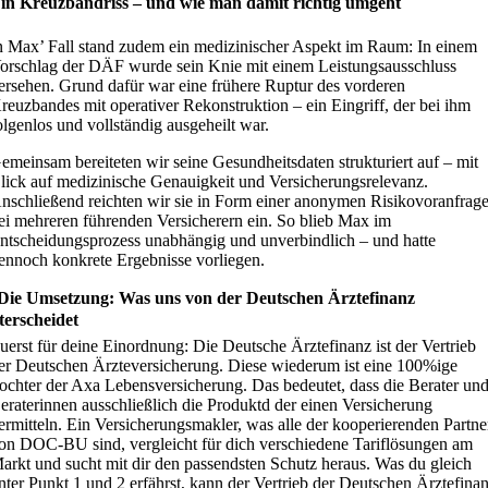
in Kreuzbandriss – und wie man damit richtig umgeht
n Max’ Fall stand zudem ein medizinischer Aspekt im Raum: In einem
orschlag der DÄF wurde sein Knie mit einem Leistungsausschluss
ersehen. Grund dafür war eine frühere Ruptur des vorderen
reuzbandes mit operativer Rekonstruktion – ein Eingriff, der bei ihm
olgenlos und vollständig ausgeheilt war.
emeinsam bereiteten wir seine Gesundheitsdaten strukturiert auf – mit
lick auf medizinische Genauigkeit und Versicherungsrelevanz.
nschließend reichten wir sie in Form einer anonymen Risikovoranfrag
ei mehreren führenden Versicherern ein. So blieb Max im
ntscheidungsprozess unabhängig und unverbindlich – und hatte
ennoch konkrete Ergebnisse vorliegen.
 Die Umsetzung: Was uns von der Deutschen Ärztefinanz
terscheidet
uerst für deine Einordnung: Die Deutsche Ärztefinanz ist der Vertrieb
er Deutschen Ärzteversicherung. Diese wiederum ist eine 100%ige
ochter der Axa Lebensversicherung. Das bedeutet, dass die Berater un
eraterinnen ausschließlich die Produktd der einen Versicherung
ermitteln. Ein Versicherungsmakler, was alle der kooperierenden Partne
on DOC-BU sind, vergleicht für dich verschiedene Tariflösungen am
arkt und sucht mit dir den passendsten Schutz heraus. Was du gleich
nter Punkt 1 und 2 erfährst, kann der Vertrieb der Deutschen Ärztefina