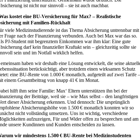
bsicherung ist nicht nur sinnvoll – sie ist auch machbar.
 Was kostet eine BU-Versicherung für Max? – Realistische
sicherung mit Familien-Rückhalt
ür viele Medizinstudierende ist das Thema Absicherung untrennbar mit
er Frage nach der Finanzierung verbunden. Auch bei Max war das so.
ls PJ-Student mit begrenztem Einkommen war ihm klar: Eine gute
bsicherung darf kein finanzieller Kraftakt sein – gleichzeitig sollte sie
innvoll sein und im Notfall wirklich helfen.
emeinsam haben wir deshalb eine Lösung entwickelt, die seine aktuell
ebenssituation berücksichtigt, aber trotzdem einen wirksamen Schutz
ietet: eine BU-Rente von 1.000 € monatlich, aufgeteilt auf zwei Tarife 
it einem Gesamtbeitrag von knapp 41 € im Monat.
abei hilft ihm seine Familie: Max‘ Eltern unterstützen ihn bei der
inanzierung der Beiträge, weil sie – wie Max selbst – den langfristigen
ert dieser Absicherung erkennen. Und dennoch: Die ursprünglich
mpfohlene Absicherungshöhe von 1.500 € monatlich konnten wir so
unächst nicht vollständig umsetzen. Uns ist wichtig, verschiedene
öglichkeiten aufzuzeigen, Für und Wider offen zu besprechen und am
nde unsere Kundinnen und Kunden entscheiden zu lassen.
arum wir mindestens 1.500 € BU-Rente bei Medizinstudenten