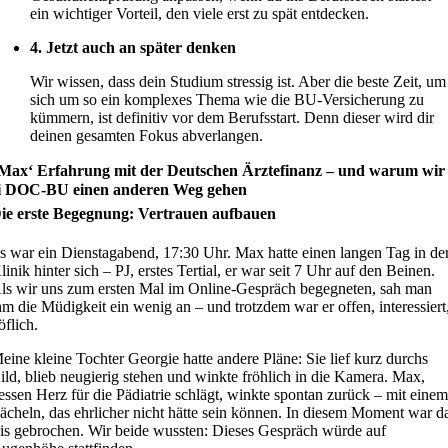
ein wichtiger Vorteil, den viele erst zu spät entdecken.
4. Jetzt auch an später denken
Wir wissen, dass dein Studium stressig ist. Aber die beste Zeit, um
sich um so ein komplexes Thema wie die BU-Versicherung zu
kümmern, ist definitiv vor dem Berufsstart. Denn dieser wird dir
deinen gesamten Fokus abverlangen.
 Max‘ Erfahrung mit der Deutschen Ärztefinanz – und warum wir
i DOC-BU einen anderen Weg gehen
ie erste Begegnung: Vertrauen aufbauen
s war ein Dienstagabend, 17:30 Uhr. Max hatte einen langen Tag in de
linik hinter sich – PJ, erstes Tertial, er war seit 7 Uhr auf den Beinen.
ls wir uns zum ersten Mal im Online-Gespräch begegneten, sah man
hm die Müdigkeit ein wenig an – und trotzdem war er offen, interessiert
öflich.
eine kleine Tochter Georgie hatte andere Pläne: Sie lief kurz durchs
ild, blieb neugierig stehen und winkte fröhlich in die Kamera. Max,
essen Herz für die Pädiatrie schlägt, winkte spontan zurück – mit eine
ächeln, das ehrlicher nicht hätte sein können. In diesem Moment war d
is gebrochen. Wir beide wussten: Dieses Gespräch würde auf