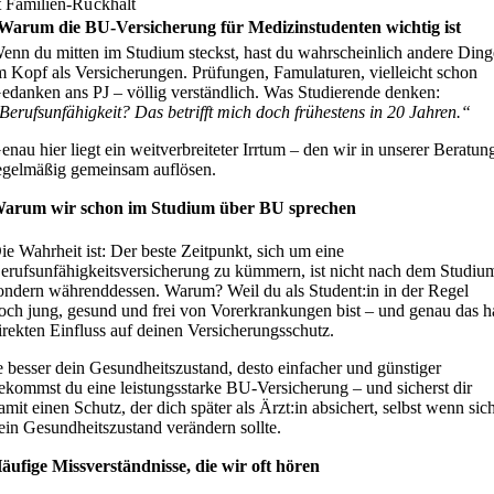
t Familien-Rückhalt
Warum die BU-Versicherung für Medizinstudenten wichtig ist
enn du mitten im Studium steckst, hast du wahrscheinlich andere Ding
m Kopf als Versicherungen. Prüfungen, Famulaturen, vielleicht schon
edanken ans PJ – völlig verständlich. Was Studierende denken:
Berufsunfähigkeit? Das betrifft mich doch frühestens in 20 Jahren.“
enau hier liegt ein weitverbreiteter Irrtum – den wir in unserer Beratun
egelmäßig gemeinsam auflösen.
arum wir schon im Studium über BU sprechen
ie Wahrheit ist: Der beste Zeitpunkt, sich um eine
erufsunfähigkeitsversicherung zu kümmern, ist nicht nach dem Studiu
ondern währenddessen. Warum? Weil du als Student:in in der Regel
och jung, gesund und frei von Vorerkrankungen bist – und genau das h
irekten Einfluss auf deinen Versicherungsschutz.
e besser dein Gesundheitszustand, desto einfacher und günstiger
ekommst du eine leistungsstarke BU-Versicherung – und sicherst dir
amit einen Schutz, der dich später als Ärzt:in absichert, selbst wenn sic
ein Gesundheitszustand verändern sollte.
äufige Missverständnisse, die wir oft hören