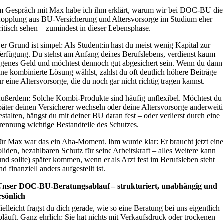
m Gespräch mit Max habe ich ihm erklärt, warum wir bei DOC-BU die
opplung aus BU-Versicherung und Altersvorsorge im Studium eher
ritisch sehen – zumindest in dieser Lebensphase.
er Grund ist simpel: Als Student:in hast du meist wenig Kapital zur
erfügung. Du stehst am Anfang deines Berufslebens, verdienst kaum
igenes Geld und möchtest dennoch gut abgesichert sein. Wenn du dann
ine kombinierte Lösung wählst, zahlst du oft deutlich höhere Beiträge –
ür eine Altersvorsorge, die du noch gar nicht richtig tragen kannst.
ußerdem: Solche Kombi-Produkte sind häufig unflexibel. Möchtest du
päter deinen Versicherer wechseln oder deine Altersvorsorge anderweit
estalten, hängst du mit deiner BU daran fest – oder verlierst durch eine
rennung wichtige Bestandteile des Schutzes.
ür Max war das ein Aha-Moment. Ihm wurde klar: Er braucht jetzt ein
oliden, bezahlbaren Schutz für seine Arbeitskraft – alles Weitere kann
und sollte) später kommen, wenn er als Arzt fest im Berufsleben steht
nd finanziell anders aufgestellt ist.
Unser DOC-BU-Beratungsablauf – strukturiert, unabhängig und
rsönlich
ielleicht fragst du dich gerade, wie so eine Beratung bei uns eigentlich
bläuft. Ganz ehrlich: Sie hat nichts mit Verkaufsdruck oder trockenen