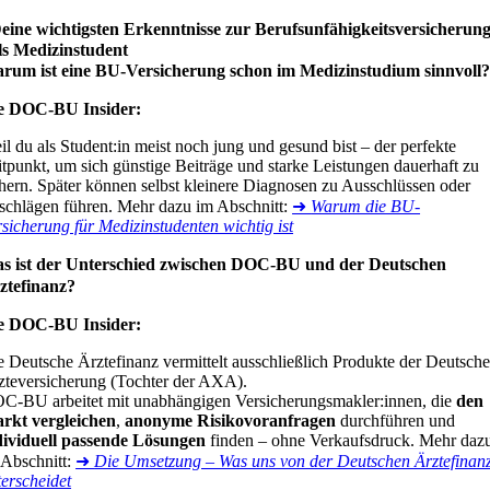
eine wichtigsten Erkenntnisse zur Berufsunfähigkeitsversicherun
ls Medizinstudent
rum ist eine BU-Versicherung schon im Medizinstudium sinnvoll
e DOC-BU Insider:
il du als Student:in meist noch jung und gesund bist – der perfekte
itpunkt, um sich günstige Beiträge und starke Leistungen dauerhaft zu
chern. Später können selbst kleinere Diagnosen zu Ausschlüssen oder
schlägen führen. Mehr dazu im Abschnitt:
➜
Warum die BU-
rsicherung für Medizinstudenten wichtig ist
s ist der Unterschied zwischen DOC-BU und der Deutschen
ztefinanz?
e DOC-BU Insider:
e Deutsche Ärztefinanz vermittelt ausschließlich Produkte der Deutsch
zteversicherung (Tochter der AXA).
C-BU arbeitet mit unabhängigen Versicherungsmakler:innen, die
den
rkt vergleichen
,
anonyme Risikovoranfragen
durchführen und
dividuell passende Lösungen
finden – ohne Verkaufsdruck. Mehr daz
 Abschnitt:
➜
Die Umsetzung – Was uns von der Deutschen Ärztefinan
terscheidet