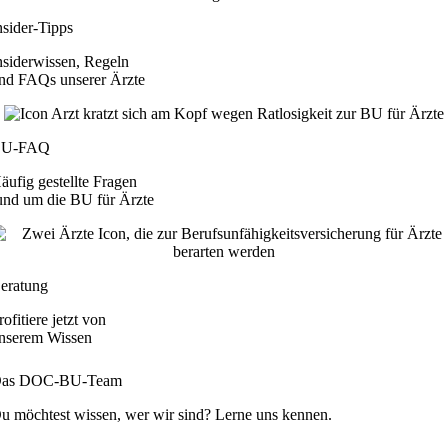
nsider-Tipps
nsiderwissen, Regeln
nd FAQs unserer Ärzte
BU-FAQ
äufig gestellte Fragen
und um die BU für Ärzte
eratung
rofitiere jetzt von
nserem Wissen
as DOC-BU-Team
u möchtest wissen, wer wir sind? Lerne uns kennen.