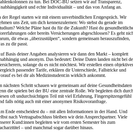
ahlenkolonnen zu tun. Bei DOC-BU setzen wir auf Transparenz,
nabhängigkeit und echte Individualität – und das von Anfang an.
n der Regel starten wir mit einem unverbindlichen Erstgespräch. Wir
ehmen uns Zeit, um dich kennenzulernen: Wo stehst du gerade im
tudium? Welche Pläne hast du für die Zukunft? Hast du gesundheitlich
orerfahrungen oder bereits Versicherungen abgeschlossen? Es geht nic
arum, dir etwas „überzustülpen“, sondern gemeinsam herauszufinden,
as zu dir passt.
uf Basis deiner Angaben analysieren wir dann den Markt – komplett
nabhängig und anonym. Das bedeutet: Deine Daten landen nicht bei d
ersicherern, solange du es nicht möchtest. Wir erstellen einen objektive
ergleich passender Tarife, erklären dir Unterschiede, Fallstricke und
orauf es bei dir als Medizinstudent:in wirklich ankommt.
m nächsten Schritt schauen wir gemeinsam auf deine Gesundheitsdaten
enn die spielen bei der BU eine zentrale Rolle. Wir begleiten dich durc
iesen oft undurchsichtigen Teil mit viel Erfahrung, Fingerspitzengefühl
nd falls nötig auch mit einer anonymen Risikovoranfrage.
m Ende entscheidest du – mit allen Informationen in der Hand. Und
elbst nach Vertragsabschluss bleiben wir dein Ansprechpartner. Viele
nserer Kund:innen begleiten wir vom ersten Semester bis zum
acharzttitel – und manchmal sogar darüber hinaus.