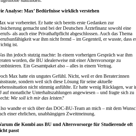
ugenhöhe stattfinden.
ie Analyse: Max’ Bedürfnisse wirklich verstehen
ax war vorbereitet. Er hatte sich bereits erste Gedanken zur
bsicherung gemacht und bei der Deutschen Ärztefinanz sowohl eine
erufs- als auch eine Privathaftpflicht abgeschlossen. Auch das Thema
erufsunfähigkeit war ihm nicht fremd – im Gegenteil, er wusste, dass e
ichtig ist.
as ihn jedoch stutzig machte: In einem vorherigen Gespräch war ihm
eraten worden, die BU idealerweise mit einer Altersvorsorge zu
ombinieren. Ein Gesamtpaket also – alles in einem Vertrag.
och Max hatte ein ungutes Gefühl. Nicht, weil er den Berater:innen
isstraute, sondern weil sich diese Lösung für seine aktuelle
ebenssituation nicht stimmig anfühlte. Er hatte wenig Rücklagen, war 
J auf monatliche Unterhaltszahlungen angewiesen – und fragte sich zu
echt:
Wie soll ich mir das leisten?
lso wandte er sich über das DOC-BU-Team an mich – mit dem Wuns
ach einer ehrlichen, unabhängigen Zweitmeinung.
arum die Kombi aus BU und Altersvorsorge für Studierende oft
icht passt