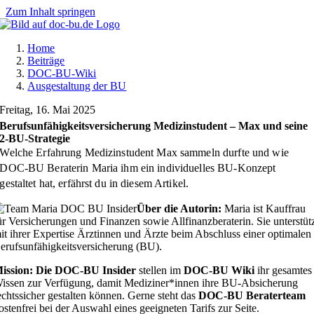
Zum Inhalt springen
Home
Beiträge
DOC-BU-Wiki
Ausgestaltung der BU
Freitag, 16. Mai 2025
Berufsunfähigkeitsversicherung Medizinstudent – Max und seine
2-BU-Strategie
Welche Erfahrung Medizinstudent Max sammeln durfte und wie
DOC-BU Beraterin Maria ihm ein individuelles BU-Konzept
gestaltet hat, erfährst du in diesem Artikel.
Über die Autorin:
Maria ist Kauffrau
ür Versicherungen und Finanzen sowie Allfinanzberaterin. Sie unterstüt
it ihrer Expertise Ärztinnen und Ärzte beim Abschluss einer optimalen
erufsunfähigkeitsversicherung (BU).
ission:
Die DOC-BU Insider
stellen im
DOC-BU Wiki
ihr gesamtes
issen zur Verfügung, damit Mediziner*innen ihre BU-Absicherung
echtssicher gestalten können. Gerne steht das
DOC-BU Beraterteam
ostenfrei bei der Auswahl eines geeigneten Tarifs zur Seite.