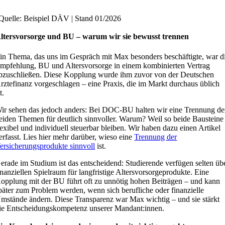
Quelle: Beispiel DÄV | Stand 01/
2026
ltersvorsorge und BU – warum wir sie bewusst trennen
in Thema, das uns im Gespräch mit Max besonders beschäftigte, war d
mpfehlung, BU und Altersvorsorge in einem kombinierten Vertrag
bzuschließen. Diese Kopplung wurde ihm zuvor von der Deutschen
rztefinanz vorgeschlagen – eine Praxis, die im Markt durchaus üblich
t.
ir sehen das jedoch anders: Bei DOC-BU halten wir eine Trennung de
eiden Themen für deutlich sinnvoller. Warum? Weil so beide Bausteine
lexibel und individuell steuerbar bleiben. Wir haben dazu einen Artikel
erfasst. Lies hier mehr darüber, wieso eine
Trennung der
ersicherungsprodukte sinnvoll
ist.
erade im Studium ist das entscheidend: Studierende verfügen selten üb
inanziellen Spielraum für langfristige Altersvorsorgeprodukte. Eine
opplung mit der BU führt oft zu unnötig hohen Beiträgen – und kann
päter zum Problem werden, wenn sich berufliche oder finanzielle
mstände ändern. Diese Transparenz war Max wichtig – und sie stärkt
ie Entscheidungskompetenz unserer Mandant:innen.