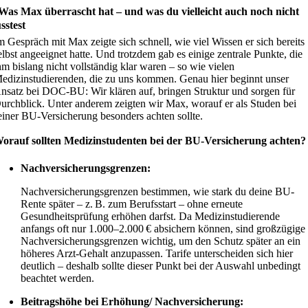
 Was Max überrascht hat – und was du vielleicht auch noch nicht
sstest
m Gespräch mit Max zeigte sich schnell, wie viel Wissen er sich bereits
elbst angeeignet hatte. Und trotzdem gab es einige zentrale Punkte, die
hm bislang nicht vollständig klar waren – so wie vielen
edizinstudierenden, die zu uns kommen. Genau hier beginnt unser
nsatz bei DOC-BU: Wir klären auf, bringen Struktur und sorgen für
urchblick. Unter anderem zeigten wir Max, worauf er als Studen bei
einer BU-Versicherung besonders achten sollte.
orauf sollten Medizinstudenten bei der BU-Versicherung achten?
Nachversicherungsgrenzen:
Nachversicherungsgrenzen bestimmen, wie stark du deine BU-
Rente später – z. B. zum Berufsstart – ohne erneute
Gesundheitsprüfung erhöhen darfst. Da Medizinstudierende
anfangs oft nur 1.000–2.000 € absichern können, sind großzügige
Nachversicherungsgrenzen wichtig, um den Schutz später an ein
höheres Arzt-Gehalt anzupassen. Tarife unterscheiden sich hier
deutlich – deshalb sollte dieser Punkt bei der Auswahl unbedingt
beachtet werden.
Beitragshöhe bei Erhöhung/ Nachversicherung: