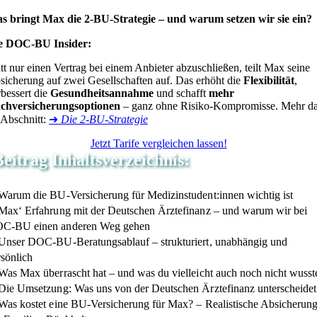
s bringt Max die 2-BU-Strategie – und warum setzen wir sie ein?
e DOC-BU Insider:
tt nur einen Vertrag bei einem Anbieter abzuschließen, teilt Max seine
sicherung auf zwei Gesellschaften auf. Das erhöht die
Flexibilität
,
rbessert die
Gesundheitsannahme
und schafft
mehr
chversicherungsoptionen
– ganz ohne Risiko-Kompromisse. Mehr d
 Abschnitt:
➜
Die 2-BU-Strategie
Jetzt Tarife vergleichen lassen!
Beitrag Inhaltsverzeichnis:
 Warum die BU-Versicherung für Medizinstudent:innen wichtig ist
 Max‘ Erfahrung mit der Deutschen Ärztefinanz – und warum wir bei
C-BU einen anderen Weg gehen
 Unser DOC-BU-Beratungsablauf – strukturiert, unabhängig und
rsönlich
 Was Max überrascht hat – und was du vielleicht auch noch nicht wusst
 Die Umsetzung: Was uns von der Deutschen Ärztefinanz unterscheidet
 Was kostet eine BU-Versicherung für Max? – Realistische Absicherun