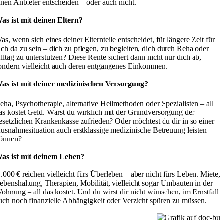
inen Anbieter entscheiden – oder auch nicht.
as ist mit deinen Eltern?
as, wenn sich eines deiner Elternteile entscheidet, für längere Zeit für
ich da zu sein – dich zu pflegen, zu begleiten, dich durch Reha oder
lltag zu unterstützen? Diese Rente sichert dann nicht nur dich ab,
ondern vielleicht auch deren entgangenes Einkommen.
as ist mit deiner medizinischen Versorgung?
eha, Psychotherapie, alternative Heilmethoden oder Spezialisten – all
as kostet Geld. Wärst du wirklich mit der Grundversorgung der
esetzlichen Krankenkasse zufrieden? Oder
möchtest du dir in so einer
usnahmesituation auch erstklassige medizinische Betreuung leisten
önnen?
as ist mit deinem Leben?
.000 € reichen vielleicht fürs Überleben – aber nicht fürs Leben. Miete
ebenshaltung, Therapien, Mobilität, vielleicht sogar Umbauten in der
ohnung – all das kostet. Und du wirst dir nicht wünschen, im Ernstfall
uch noch finanzielle Abhängigkeit oder Verzicht spüren zu müssen.