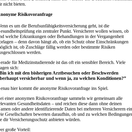
ir nicht bieten.
nonyme Risikovoranfrage
enn es um die Berufsunfähigkeitsversicherung geht, ist die
esundheitsprüfung ein zentraler Punkt. Versicherer wollen wissen, ob
nd welche Erkrankungen oder Behandlungen in der Vergangenheit
orlagen – denn davon hängt ab, ob ein Schutz ohne Einschränkungen
öglich ist, ob Zuschläge fällig werden oder bestimmte Risiken
usgeschlossen werden.
erade für Medizinstudierende ist das oft ein sensibler Bereich. Viele
ragen sich:
Bin ich mit den bisherigen Arztbesuchen oder Beschwerden
berhaupt versicherbar und wenn ja, zu welchen Konditionen?”
enau hier kommt die anonyme Risikovoranfrage ins Spiel.
ei einer anonymen Risikovoranfrage sammeln wir gemeinsam alle
elevanten Gesundheitsdaten – und reichen diese dann ohne deinen
amen oder andere identifizierende Daten bei mehreren Versicherern ein
ie Gesellschaften bewerten daraufhin, ob und zu welchen Bedingunge
ie dir Versicherungsschutz anbieten würden.
er große Vorteil: