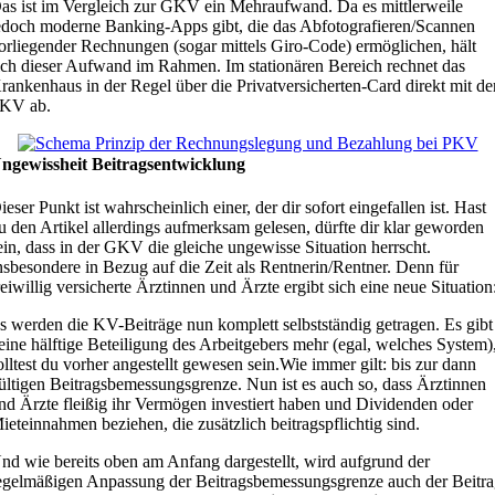
as ist im Vergleich zur GKV ein Mehraufwand. Da es mittlerweile
edoch moderne Banking-Apps gibt, die das Abfotografieren/Scannen
orliegender Rechnungen (sogar mittels Giro-Code) ermöglichen, hält
ich dieser Aufwand im Rahmen. Im stationären Bereich rechnet das
rankenhaus in der Regel über die Privatversicherten-Card direkt mit de
KV ab.
ngewissheit Beitragsentwicklung
ieser Punkt ist wahrscheinlich einer, der dir sofort eingefallen ist. Hast
u den Artikel allerdings aufmerksam gelesen, dürfte dir klar geworden
ein, dass in der GKV die gleiche ungewisse Situation herrscht.
nsbesondere in Bezug auf die Zeit als Rentnerin/Rentner. Denn für
reiwillig versicherte Ärztinnen und Ärzte ergibt sich eine neue Situation
s werden die KV-Beiträge nun komplett selbstständig getragen. Es gibt
eine hälftige Beteiligung des Arbeitgebers mehr (egal, welches System)
olltest du vorher angestellt gewesen sein.Wie immer gilt: bis zur dann
ültigen Beitragsbemessungsgrenze. Nun ist es auch so, dass Ärztinnen
nd Ärzte fleißig ihr Vermögen investiert haben und Dividenden oder
ieteinnahmen beziehen, die zusätzlich beitragspflichtig sind.
nd wie bereits oben am Anfang dargestellt, wird aufgrund der
egelmäßigen Anpassung der Beitragsbemessungsgrenze auch der Beitr