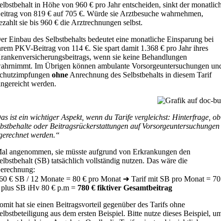
elbstbehalt in Höhe von 960 € pro Jahr entscheiden, sinkt der monatlic
eitrag von 819 € auf 705 €. Würde sie Arztbesuche wahrnehmen,
ezahlt sie bis 960 € die Arztrechnungen selbst.
er Einbau des Selbstbehalts bedeutet eine monatliche Einsparung bei
hrem PKV-Beitrag von 114 €. Sie spart damit 1.368 € pro Jahr ihres
rankenversicherungsbeitrags, wenn sie keine Behandlungen
ahrnimmt. Im Übrigen können ambulante Vorsorgeuntersuchungen un
chutzimpfungen
ohne
Anrechnung des Selbstbehalts in diesem Tarif
ingereicht werden.
s ist ein wichtiger Aspekt, wenn du Tarife vergleichst: Hinterfrage, ob
lbstbehalte oder Beitragsrückerstattungen auf Vorsorgeuntersuchungen
gerechnet werden.“
al angenommen, sie müsste aufgrund von Erkrankungen den
elbstbehalt (SB) tatsächlich vollständig nutzen. Das wäre die
erechnung:
60 € SB / 12 Monate = 80 € pro Monat ➜ Tarif mit SB pro Monat = 7
 plus SB iHv 80 € p.m =
780 € fiktiver Gesamtbeitrag
omit hat sie einen Beitragsvorteil gegenüber des Tarifs ohne
elbstbeteiligung aus dem ersten Beispiel. Bitte nutze dieses Beispiel, u