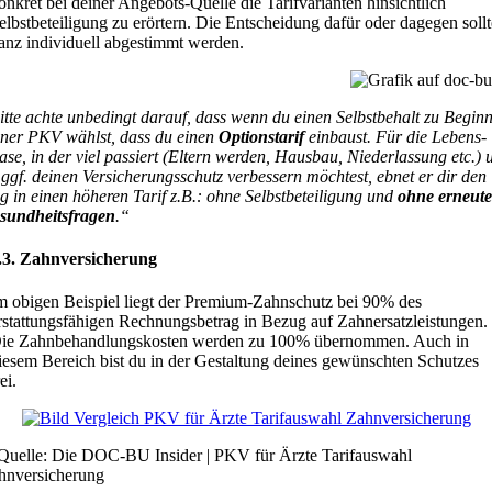
onkret bei deiner Angebots-Quelle die Tarifvarianten hinsichtlich
elbstbeteiligung zu erörtern. Die Entscheidung dafür oder dagegen soll
anz individuell abgestimmt werden.
itte achte unbedingt darauf, dass wenn du einen Selbstbehalt zu Begin
iner PKV wählst, dass du einen
Optionstarif
einbaust. Für die Lebens-
ase, in der viel passiert (Eltern werden, Hausbau, Niederlassung etc.) 
 ggf. deinen Versicherungsschutz verbessern möchtest, ebnet er dir den
g in einen höheren Tarif z.B.: ohne Selbstbeteiligung und
ohne erneut
sundheitsfragen
.“
.3. Zahnversicherung
m obigen Beispiel liegt der Premium-Zahnschutz bei 90% des
rstattungsfähigen Rechnungsbetrag in Bezug auf Zahnersatzleistungen.
ie Zahnbehandlungskosten werden zu 100% übernommen. Auch in
iesem Bereich bist du in der Gestaltung deines gewünschten Schutzes
rei.
Quelle: Die DOC-BU Insider | PKV für Ärzte Tarifauswahl
hnversicherung