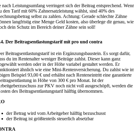
e nach Leistungsumfang verringert sich der Beitrag entsprechend. Wen
u den Tarif mit 60% Zahnersatzleistung wählst, sind 40% des
echnungsbetrag selbst zu zahlen. Achtung: Gerade schlechte Zähne
önnen langfristig eine Menge Geld kosten, also überlege dir genau, wie
och dein Schutz im Bereich deiner Zähne sein soll!
.4. Der Beitragsentlastungstarif mit pro und contra
er Beitragsentlastungstarif ist ein Ergänzungsbaustein. Es sorgt dafür,
ass du im Rentenalter weniger Beiträge zahlst. Dieser kann ganz
bgewählt werden oder in der Höhe variabel gestaltet werden. Er
unktioniert ähnlich wie eine Mini-Rentenversicherung. Du zahlst wie i
bigen Beispiel 93,00 € und erhältst nach Renteneintritt eine garantierte
eitragsentlastung in Höhe von 300 € pro Monat. Ist der
rbeitgeberzuschuss zur PKV noch nicht voll ausgeschöpft, werden die
osten des Beitragsentlastungstarif hälftig übernommen.
RO
der Betrag wird vom Arbeitgeber hälftig bezuschusst
der Beitrag ist größtenteils steuerlich absetzbar
ONTRA