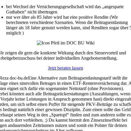
bei Wechsel der Versicherungsgesellschaft wird das „angesparte
Guthaben“ nicht übertragen
nur wer älter als 85 Jahre wird hat eine positive Rendite (Wir
berechneten verschiedene Szenarien. Wenn die Beitragsentlastung
länger als 18 Jahre genutzt werden kann, sind Renditen sogar über
möglich )
ir zeigen dir gern die konkrete Wirkung durch den Steuervorteil und
rbeitgeberzuschuss bei deiner individuellen Angebotserstellung.
Jetzt beraten lassen
Eine Alternative zum Beitragsentlastungstarif stellt die
lage eines sinnvollen Betrages in einen ETF-Rentenversicherung dar.
ten eignet sich dafür ein sogenannter Nettotarif (ohne Provisionen).
erbei könnten auch alle Beitragsrückerstattungen (Auszahlungen, wenn
 Vorjahr keine Leistungen in Anspruch genommen hast) direkt eingezah
rden, um sich selbst einen Puffer für steigende PKV-Beiträge zu schaff
s bedingt natürlich einer gewissen Disziplin. Zum einen sollte das Geld
erhaupt seinen Weg in den „Spartopf“ finden und zum anderen sollte es
n auch dort verbleiben. ;) Du kannst hiermit den Zinseszinseffekt bei
ngen andauernden Zeiträumen nutzen und somit ein Polster für deinen
ankenversicherungsbeitrag im Alter aufbauen.