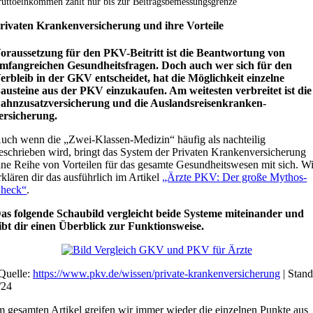
uttoeinkommen zählt nur bis zur Beitragsbemessungsgrenze
rivaten Krankenversicherung und ihre Vorteile
oraussetzung für den PKV-Beitritt ist die Beantwortung von
mfangreichen Gesundheitsfragen. Doch auch wer sich für den
erbleib in der GKV entscheidet, hat die Möglichkeit einzelne
austeine aus der PKV einzukaufen. Am weitesten verbreitet ist die
ahnzusatzversicherung und die Auslands­reisen­kranken­
ersicherung.
uch wenn die „Zwei-Klassen-Medizin“ häufig als nachteilig
eschrieben wird, bringt das System der Privaten Krankenversicherung
ine Reihe von Vorteilen für das gesamte Gesundheitswesen mit sich. Wi
rklären dir das ausführlich im Artikel
„Ärzte PKV: Der große Mythos-
heck“
.
as folgende Schaubild vergleicht beide Systeme miteinander und
ibt dir einen Überblick zur Funktionsweise.
Quelle:
https://www.pkv.de/wissen/private-krankenversicherung
| Stan
/24
m gesamten Artikel greifen wir immer wieder die einzelnen Punkte aus