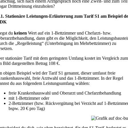
atschlag, sich nach einem Arztgespräch noch eine Zweit- und zum Teil
ogar Drittmeinung einzuholen?
.1. Stationäre Leistungen-Erläuterung zum Tarif S1 am Beispiel d
SDK
egst du
keinen
Wert auf ein 1-Bettzimmer und Chefarzt- bzw.
berarztbehandlung, dann gibt es die Möglichkeit, den Leistungsbaustei
urch die „Regelleistung“ (Unterbringung im Mehrbettzimmer) zu
rsetzen.
er stationäre Tarif mit dem geringsten Umfang kostet im Vergleich zu
m Bild dargestellten Betrag 108 €.
m obigen Beispiel wird der Tarif S1 genannt, dieser umfasst freie
rankenhauswahl, freie Arztwahl und das 1-Bettzimmer. In der Regel
annst du aus folgendem Leistungsumfang wählen:
freie Krankenhauswahl und Oberarzt und Chefarztbehandlung
mit 1-Bettzimmer oder
2-Bettzimmer (bzw. Rückvergütung bei Verzicht auf 1-Bettzimmer
bspw. 20 € pro Tag)
tscheidest du dich, wie oben bezeichnet, für den S1-Tarif, bedeutet es,