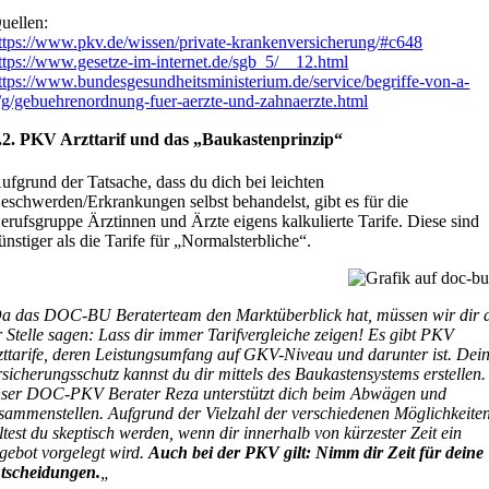
uellen:
ttps://www.pkv.de/wissen/private-krankenversicherung/#c648
ttps://www.gesetze-im-internet.de/sgb_5/__12.html
ttps://www.bundesgesundheitsministerium.de/service/begriffe-von-a-
/g/gebuehrenordnung-fuer-aerzte-und-zahnaerzte.html
.2. PKV Arzttarif und das „Baukastenprinzip“
ufgrund der Tatsache, dass du dich bei leichten
eschwerden/Erkrankungen selbst behandelst, gibt es für die
erufsgruppe Ärztinnen und Ärzte eigens kalkulierte Tarife. Diese sind
ünstiger als die Tarife für „Normalsterbliche“.
a das DOC-BU Beraterteam den Marktüberblick hat, müssen wir dir 
r Stelle sagen: Lass dir immer Tarifvergleiche zeigen! Es gibt PKV
zttarife, deren Leistungsumfang auf GKV-Niveau und darunter ist. Dei
rsicherungsschutz kannst du dir mittels des Baukastensystems erstellen.
ser DOC-PKV Berater Reza unterstützt dich beim Abwägen und
sammenstellen. Aufgrund der Vielzahl der verschiedenen Möglichkeiten
ltest du skeptisch werden, wenn dir innerhalb von kürzester Zeit ein
gebot vorgelegt wird.
Auch bei der PKV gilt: Nimm dir Zeit für deine
tscheidungen.
„