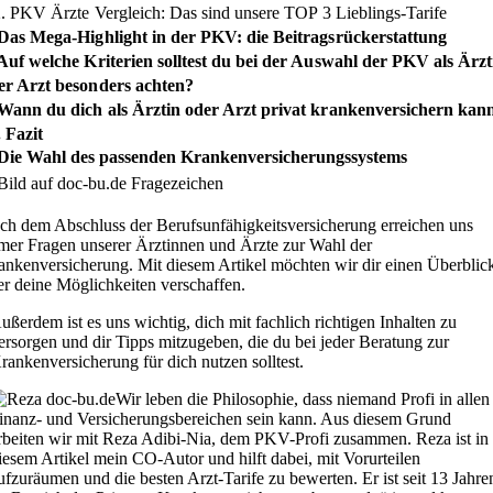
2. PKV Ärzte Vergleich: Das sind unsere TOP 3 Lieblings-Tarife
 Das Mega-Highlight in der PKV: die Beitragsrückerstattung
 Auf welche Kriterien solltest du bei der Auswahl der PKV als Ärzt
er Arzt besonders achten?
 Wann du dich als Ärztin oder Arzt privat krankenversichern kan
. Fazit
 Die Wahl des passenden Krankenversicherungssystems
ch dem Abschluss der Berufsunfähigkeitsversicherung erreichen uns
mer Fragen unserer Ärztinnen und Ärzte zur Wahl der
ankenversicherung. Mit diesem Artikel möchten wir dir einen Überblic
er deine Möglichkeiten verschaffen.
ußerdem ist es uns wichtig, dich mit fachlich richtigen Inhalten zu
ersorgen und dir Tipps mitzugeben, die du bei jeder Beratung zur
rankenversicherung für dich nutzen solltest.
Wir leben die Philosophie, dass niemand Profi in allen
inanz- und Versicherungsbereichen sein kann. Aus diesem Grund
rbeiten wir mit Reza Adibi-Nia, dem PKV-Profi zusammen. Reza ist in
iesem Artikel mein CO-Autor und hilft dabei, mit Vorurteilen
ufzuräumen und die besten Arzt-Tarife zu bewerten. Er ist seit 13 Jahre