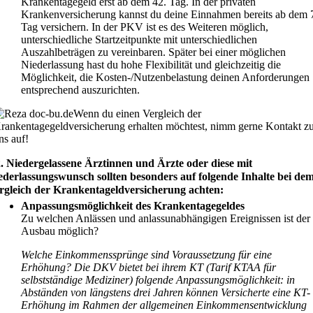
Krankentagegeld erst ab dem 42. Tag. In der privaten
Krankenversicherung kannst du deine Einnahmen bereits ab dem 
Tag versichern. In der PKV ist es des Weiteren möglich,
unterschiedliche Startzeitpunkte mit unterschiedlichen
Auszahlbeträgen zu vereinbaren. Später bei einer möglichen
Niederlassung hast du hohe Flexibilität und gleichzeitig die
Möglichkeit, die Kosten-/Nutzenbelastung deinen Anforderungen
entsprechend auszurichten.
Wenn du einen Vergleich der
rankentagegeldversicherung erhalten möchtest, nimm gerne Kontakt z
ns auf!
2. Niedergelassene Ärztinnen und Ärzte oder diese mit
ederlassungswunsch sollten besonders auf folgende Inhalte bei de
rgleich der Krankentageldversicherung achten:
Anpassungsmöglichkeit des Krankentagegeldes
Zu welchen Anlässen und anlassunabhängigen Ereignissen ist der
Ausbau möglich?
Welche Einkommenssprünge sind Voraussetzung für eine
Erhöhung? Die DKV bietet bei ihrem KT (Tarif KTAA für
selbstständige Mediziner) folgende Anpassungsmöglichkeit: in
Abständen von längstens drei Jahren können Versicherte eine KT-
Erhöhung im Rahmen der allgemeinen Einkommensentwicklung