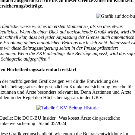
infach ausgedrückt: Nur bis zu dieser Grenze zahlst du Kranken­
ersicherungs­beiträge.
rrtümlicherweise wirkt es im ersten Moment so, als sei dies etwas
freuliches. Wenn du einen Blick auf nachstehende Grafik wirfst, wird di
cht schnell klar, dass bei jeder Anpassung der Grenze auch automatisch
ne Erhöhung deines monatlichen Beitrags nach sich zieht.
Interessant ist
s wir diese Beitragssteigerung selten in der Presse präsentiert
kommen. Wenn die PKV allerdings ihre Beiträge anpasst, wird das sofo
 Schlagzeile aufgegriffen.“
en Höchstbeitragssatz einfach erklärt
n der nachfolgenden Grafik zeigen wir dir die Entwicklung des
öchstbeitragssatzes der gesetzlichen Krankenversicherung, welche für
rztinnen und Ärzte besonders relevant ist. Denn Ärztinnen und Ärzte
ahlen in der Regel den Höchstbeitragssatz in der GKV.
Quelle: Die DOC-BU Insider | Was kostet Ärzte die gesetzliche
ankenversicherung | Stand 05/2024
iese Grafik veranschaulicht, wie enorm die Beitragsentwicklung im