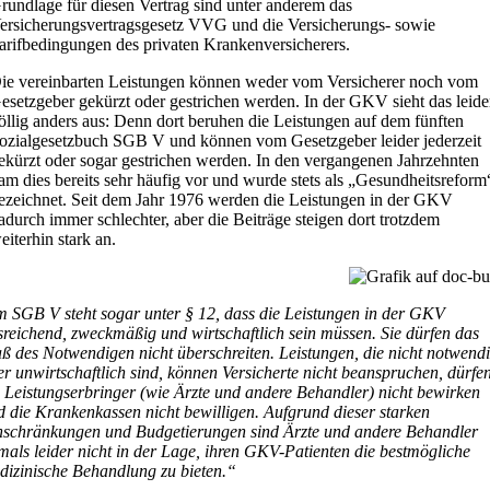
rundlage für diesen Vertrag sind unter anderem das
ersicherungsvertragsgesetz VVG und die Versicherungs- sowie
arifbedingungen des privaten Krankenversicherers.
ie vereinbarten Leistungen können weder vom Versicherer noch vom
esetzgeber gekürzt oder gestrichen werden. In der GKV sieht das leide
öllig anders aus: Denn dort beruhen die Leistungen auf dem fünften
ozialgesetzbuch SGB V und können vom Gesetzgeber leider jederzeit
ekürzt oder sogar gestrichen werden. In den vergangenen Jahrzehnten
am dies bereits sehr häufig vor und wurde stets als „Gesundheitsreform
ezeichnet. Seit dem Jahr 1976 werden die Leistungen in der GKV
adurch immer schlechter, aber die Beiträge steigen dort trotzdem
eiterhin stark an.
m SGB V steht sogar unter § 12, dass die Leistungen in der GKV
sreichend, zweckmäßig und wirtschaftlich sein müssen. Sie dürfen das
ß des Notwendigen nicht überschreiten. Leistungen, die nicht notwend
er unwirtschaftlich sind, können Versicherte nicht beanspruchen, dürfe
e Leistungserbringer (wie Ärzte und andere Behandler) nicht bewirken
d die Krankenkassen nicht bewilligen. Aufgrund dieser starken
nschränkungen und Budgetierungen sind Ärzte und andere Behandler
tmals leider nicht in der Lage, ihren GKV-Patienten die bestmögliche
dizinische Behandlung zu bieten.“