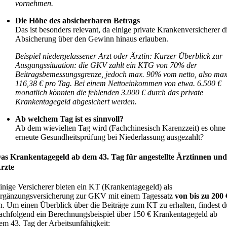
vornehmen.
Die Höhe des absicherbaren Betrags
Das ist besonders relevant, da einige private Krankenversicherer d
Absicherung über den Gewinn hinaus erlauben.
Beispiel niedergelassener Arzt oder Ärztin: Kurzer Überblick zur
Ausgangssituation: die GKV zahlt ein KTG von 70% der
Beitragsbemessungsgrenze, jedoch max. 90% vom netto, also max
116,38 € pro Tag. Bei einem Nettoeinkommen von etwa. 6.500 €
monatlich könnten die fehlenden 3.000 € durch das private
Krankentagegeld abgesichert werden.
Ab welchem Tag ist es sinnvoll?
Ab dem wievielten Tag wird (Fachchinesisch Karenzzeit) es ohne
erneute Gesundheitsprüfung bei Niederlassung ausgezahlt?
as Krankentagegeld ab dem 43. Tag für angestellte Ärztinnen un
rzte
inige Versicherer bieten ein KT (Krankentagegeld) als
rgänzungsversicherung zur GKV mit einem Tagessatz
von bis zu 200 
n. Um einen Überblick über die Beiträge zum KT zu erhalten, findest d
achfolgend ein Berechnungsbeispiel über 150 € Krankentagegeld ab
em 43. Tag der Arbeitsunfähigkeit: