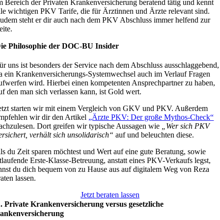
m Bereich der Privaten Krankenversicherung beratend tätig und kennt
lle wichtigen PKV Tarife, die für Ärztinnen und Ärzte relevant sind.
udem steht er dir auch nach dem PKV Abschluss immer helfend zur
eite.
ie Philosophie der DOC-BU Insider
ür uns ist besonders der Service nach dem Abschluss ausschlaggebend,
a ein Krankenversicherungs-Systemwechsel auch im Verlauf Fragen
ufwerfen wird. Hierbei einen kompetenten Ansprechpartner zu haben,
uf den man sich verlassen kann, ist Gold wert.
etzt starten wir mit einem Vergleich von GKV und PKV. Außerdem
mpfehlen wir dir den Artikel
„Ärzte PKV: Der große Mythos-Check“
achzulesen. Dort greifen wir typische Aussagen wie
„Wer sich PKV
ersichert, verhält sich unsolidarisch“
auf und beleuchten diese.
lls du Zeit sparen möchtest und Wert auf eine gute Beratung, sowie
rtlaufende Erste-Klasse-Betreuung, anstatt eines PKV-Verkaufs legst,
nnst du dich bequem von zu Hause aus auf digitalem Weg von Reza
aten lassen.
Jetzt beraten lassen
1. Private Krankenversicherung versus gesetzliche
ankenversicherung