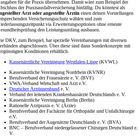
usgaben für die Praxis übernehmen. Damit wäre zum Beispiel der
bschluss der Praxisausfallversicherung hinfällig. Du könntest als
ngestellter Arzt oder angestellte Ärztin
einen deinen Vorstellungen
ntsprechenden Versicherungsschutz wählen und zum
iederlassungszeitpunkt via Erweiterungsoptionen ohne erneute
esundheitsprüfung den Leistungsumfang ausbauen.
ie DKV, zum Beispiel, hat spezielle Vereinbarungen mit diversen
erbänden abgeschlossen. Über diese sind dann Sonderkonzepte mit
ergünstigten Konditionen erhältlich.
Kassenärztliche Vereinigung Westfalen-Lippe
(KVWL)
Kassenärztliche Vereinigung Nordrhein (KVNR)
Berufsverband der Frauenärzte e. V. (BVF)
VWA-Verband Wirtschaft und Arzt e.V.
Deutscher Ärztinnenbund
e. V.
Verband der leitenden Krankenhausärzte Deutschlands e. V.
Kassenärztliche Vereinigung Berlin (Berlin)
Rationelle Arztpraxis e. V. (Ärzte)
Berufsverband der Fachärzte für Orthopädie und Unfallchirurgie
e.V.
Berufsverband der Augenärzte Deutschlands e. V. (BVA)
BNC – Berufsverband niedergelassener Chirurgen Deutschland e.
V.