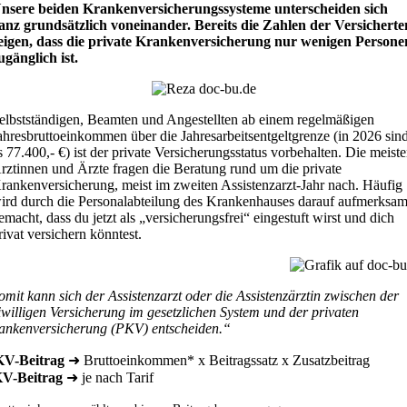
nsere beiden Krankenversicherungssysteme unterscheiden sich
anz grundsätzlich voneinander. Bereits die Zahlen der Versicherte
eigen, dass die private Krankenversicherung nur wenigen Persone
ugänglich ist.
elbstständigen, Beamten und Angestellten ab einem regelmäßigen
ahresbruttoeinkommen über die Jahresarbeitsentgeltgrenze (in 2026 sin
s 77.400,- €) ist der private Versicherungsstatus vorbehalten. Die meist
rztinnen und Ärzte fragen die Beratung rund um die private
rankenversicherung, meist im zweiten Assistenzarzt-Jahr nach. Häufig
ird durch die Personalabteilung des Krankenhauses darauf aufmerksa
emacht, dass du jetzt als „versicherungsfrei“ eingestuft wirst und dich
rivat versichern könntest.
omit kann sich der Assistenzarzt oder die Assistenzärztin zwischen der
eiwilligen Versicherung im gesetzlichen System und der privaten
ankenversicherung (PKV) entscheiden.“
V-Beitrag
➜ Bruttoeinkommen* x Beitragssatz x Zusatzbeitrag
V-Beitrag
➜ je nach Tarif