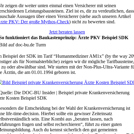
ir zeigen dir weiter unten einmal einen Versicherer mit seinen
erschiedenen Leistungsbausteinen. Ziel ist es, dir zu verdeutlichen, das
auschale Aussagen über einen Versicherer (siehe auch unseren Artikel
rzte PKV: Der große Mythos-Check
) nicht zu bewerten sind.
Jetzt beraten lassen
 So funktioniert das Baukastenprinzip: Ärzte PKV Beispiel SDK
 Beispiel der SDK im Tarif “Humanmediziner AM1x” (by the way 2
stiger als für Normalsterbliche) zeigen wir dir mögliche Tarifbausteine
e zu oder abwählbar sind. Wir starten mit der Non-Plus-Ultra-Variante f
ne Ärztin, die am 01.01.1994 geboren ist.
Quelle: Die DOC-BU Insider | Beispiel private Krankenversicherung
zte Kosten Beispiel SDK
esonders die Entscheidung bei der Wahl der Krankenversicherung ist
ine life-time-decision. Hierbei sollte ein gewisser Zeiteinsatz
elbstverständlich sein. Eine Kombi aus „beraten lassen, nach
rfahrungen fragen und selbst recherchieren“, führt zu einer guten
einungsbildung. Auch du kennst sicherlich den gut gemeinten