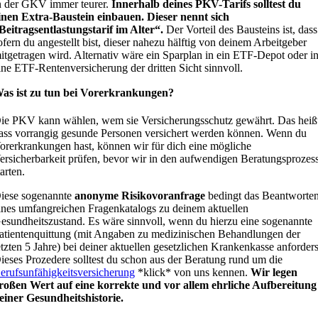
n der GKV immer teurer.
Innerhalb deines PKV-Tarifs solltest du
inen Extra-Baustein einbauen.
Dieser nennt sich
Beitragsentlastungstarif im Alter“.
Der Vorteil des Bausteins ist, dass
ofern du angestellt bist, dieser nahezu hälftig von deinem Arbeitgeber
itgetragen wird. Alternativ wäre ein Sparplan in ein ETF-Depot oder i
ine ETF-Rentenversicherung der dritten Sicht sinnvoll.
as ist zu tun bei Vorerkrankungen?
ie PKV kann wählen, wem sie Versicherungsschutz gewährt. Das heiß
ass vorrangig gesunde Personen versichert werden können. Wenn du
orerkrankungen hast, können wir für dich eine mögliche
ersicherbarkeit prüfen, bevor wir in den aufwendigen Beratungsprozes
tarten.
iese sogenannte
anonyme Risikovoranfrage
bedingt das Beantworte
ines umfangreichen Fragenkatalogs zu deinem aktuellen
esundheitszustand. Es wäre sinnvoll, wenn du hierzu eine sogenannte
atientenquittung (mit Angaben zu medizinischen Behandlungen der
etzten 5 Jahre) bei deiner aktuellen gesetzlichen Krankenkasse anforders
ieses Prozedere solltest du schon aus der Beratung rund um die
erufsunfähigkeitsversicherung
*klick* von uns kennen.
Wir legen
roßen Wert auf eine korrekte und vor allem ehrliche Aufbereitung
einer Gesundheitshistorie.