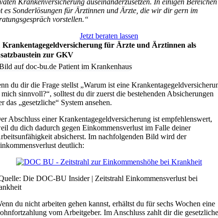
ivaten Krankenversicherung auseinanderzusetzen. In einigen Bereichen
bt es Sonderlösungen für Ärztinnen und Ärzte, die wir dir gern im
ratungsgespräch vorstellen.“
Jetzt beraten lassen
1 Krankentagegeldversicherung für Ärzte und Ärztinnen als
satzbaustein zur GKV
nn du dir die Frage stellst „Warum ist eine Krankentagegeldversicheru
 mich sinnvoll?“, solltest du dir zuerst die bestehenden Absicherungen
er das „gesetzliche“ System ansehen.
er Abschluss einer Krankentagegeldversicherung ist empfehlenswert,
eil du dich dadurch gegen Einkommensverlust im Falle deiner
rbeitsunfähigkeit absicherst. Im nachfolgenden Bild wird der
inkommensverlust deutlich:
Quelle: Die DOC-BU Insider | Zeitstrahl Einkommensverlust bei
ankheit
enn du nicht arbeiten gehen kannst, erhältst du für sechs Wochen eine
ohnfortzahlung vom Arbeitgeber. Im Anschluss zahlt dir die gesetzlich