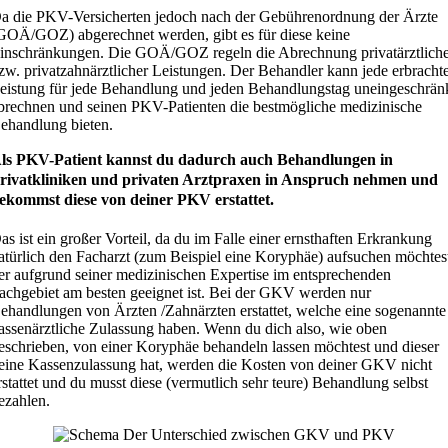
a die PKV-Versicherten jedoch nach der Gebührenordnung der Ärzte
GOÄ/GOZ) abgerechnet werden, gibt es für diese keine
inschränkungen. Die GOÄ/GOZ regeln die Abrechnung privatärztlich
zw. privatzahnärztlicher Leistungen. Der Behandler kann jede erbracht
eistung für jede Behandlung und jeden Behandlungstag uneingeschrän
brechnen und seinen PKV-Patienten die bestmögliche medizinische
ehandlung bieten.
ls PKV-Patient kannst du dadurch auch Behandlungen in
rivatkliniken und privaten Arztpraxen in Anspruch nehmen und
ekommst diese von deiner PKV erstattet.
as ist ein großer Vorteil, da du im Falle einer ernsthaften Erkrankung
atürlich den Facharzt (zum Beispiel eine Koryphäe) aufsuchen möchtes
er aufgrund seiner medizinischen Expertise im entsprechenden
achgebiet am besten geeignet ist. Bei der GKV werden nur
ehandlungen von Ärzten /Zahnärzten erstattet, welche eine sogenannte
assenärztliche Zulassung haben. Wenn du dich also, wie oben
eschrieben, von einer Koryphäe behandeln lassen möchtest und dieser
eine Kassenzulassung hat, werden die Kosten von deiner GKV nicht
rstattet und du musst diese (vermutlich sehr teure) Behandlung selbst
ezahlen.