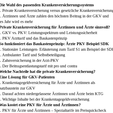
 Die Wahl des passenden Krankenversicherungssystems
1. Private Krankenversicherung versus gesetzliche Krankenversicherun
2. Ärztinnen und Ärzte zahlen den höchsten Beitrag in der GKV und
des Jahr wird es mehr
 Private Krankenversicherung für Ärztinnen und Ärzte sinnvoll?
1. GKV vs. PKV: Leistungsspektrum und Leistungssicherheit
2. PKV Arzttarif und das Baukastenprinzip
 So funktioniert das Baukastenprinzip: Ärzte PKV Beispiel SDK
1. Stationäre Leistungen- Erläuterung zum Tarif S1 am Beispiel der S
2. Ambulanter Tarif und Selbstbeteiligung
3. Zahnversicherung in der Arzt-PKV
. Der Beitragsentlastungstarif mit pro und contra
 Welche Nachteile hat die private Krankenversicherung?
 Eine Lösung für GKV-Patienten
1. Krankentagegeldversicherung für Ärzte und Ärztinnen als
satzbaustein zur GKV
2. Darauf achten niedergelassene Ärztinnen und Ärzte beim KTG
3. Wichtige Inhalte bei der Krankentagegeldversicherung
 Was kostet eine PKV für Ärzte und Ärztinnen?
1. PKV für Ärzte und Ärztinnen – Spezialtarife im Preisquickcheck