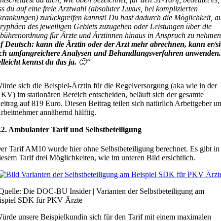
s du auf eine freie Arztwahl (absoluter Luxus, bei komplizierten
krankungen) zurückgreifen kannst! Du hast dadurch die Möglichkeit, a
ryphäen des jeweiligen Gebiets zuzugehen oder Leistungen über die
bührenordnung für Ärzte und Ärztinnen hinaus in Anspruch zu nehmen
f Deutsch: kann die Ärztin oder der Arzt mehr abrechnen, kann er/si
ch umfangreichere Analysen und Behandlungsverfahren anwenden
lleicht kennst du das ja.
🙂“
ürde sich die Beispiel-Ärztin für die Regelversorgung (aka wie in der
KV) im stationären Bereich entscheiden, beläuft sich der gesamte
eitrag auf 819 Euro. Diesen Beitrag teilen sich natürlich Arbeitgeber u
rbeitnehmer annähernd hälftig.
.2. Ambulanter Tarif und Selbstbeteiligung
er Tarif AM10 wurde hier ohne Selbstbeteiligung berechnet. Es gibt in
iesem Tarif drei Möglichkeiten, wie im unteren Bild ersichtlich.
Quelle: Die DOC-BU Insider | Varianten der Selbstbeteiligung am
ispiel SDK für PKV Ärzte
ürde unsere Beispielkundin sich für den Tarif mit einem maximalen