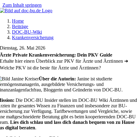
Zum Inhalt springen
Home
Beiträge
DOC-BU-Wiki
Krankenversicherung
Dienstag, 26. Mai 2026
Ärzte Private Krankenversicherung: Dein PKV Guide
Erhalte hier einen Überblick zur PKV für Ärzte und Ärztinnen ➜
Welche PKV ist die beste für Ärzte und Ärztinnen?
Über die Autorin:
Janine ist studierte
ermögensmanagerin, ausgebildete Versicherungs- und
inanzanlagenfachfrau, Bloggerin und Gründerin von DOC-BU.
ission:
Die DOC-BU Insider stellen im DOC-BU Wiki Ärztinnen un
rzten ihr gesamtes Wissen zu Finanzen und insbesondere zur BU-
ersicherung zur Verfügung. Tarifbewertungen und Vergleiche, sowie
ine maßgeschneiderte Beratung gibt es beim kooperierenden DOC-BU
eam.
Lies dich schlau und lass dich danach bequem von zu Hause
us digital beraten
.